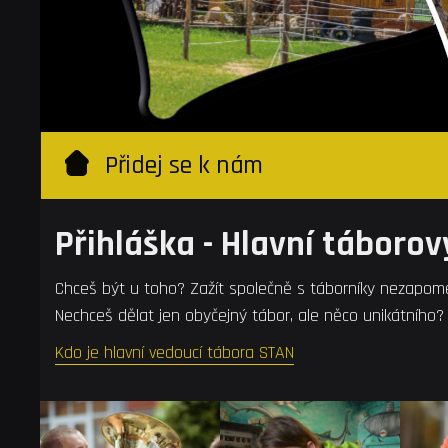
Přidej se k nám
Přihláška - Hlavní táborov
Chceš být u toho? Zažít společně s táborníky nezapome
Nechceš dělat jen obyčejný tábor, ale něco unikátního
Kdo je hlavní vedoucí tábora STAN