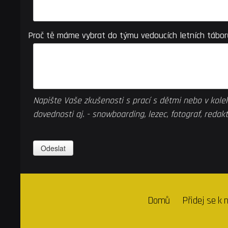
Proč tě máme vybrat do týmu vedoucích letních tábor
Napište Vaše zkušenosti s prací s dětmi nebo v kolek
dovednosti aj. - snowboarding, lezec, fotograf, redak
Domů
Přidej se k