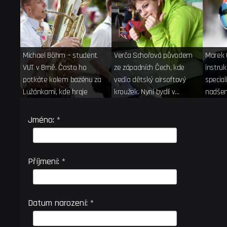
Michael Böhm – student
Verča Schořová původem
Marek 
VUT v Brně. Často ho
ze západních Čech, kde
instru
potkáte kolem bazénu za
vedla dětský airsoftový
special
Lužánkami, kde hraje
kroužek. Nyní bydlí v…
nadšen
vodní…
snowb
Jméno: *
Příjmení: *
Datum narození: *