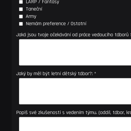
LARP / Fantasy
Taneční
Army
Nemám preference / Ostatní
Jaká jsou tvoje očekávání od práce vedoucího táborů 
Jaký by měl být letní dětský tábor?: *
Popiš své zkušenosti s vedením týmu. (oddíl, tábor, kr