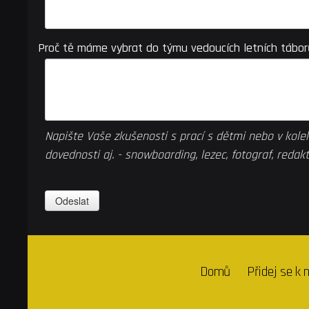
Proč tě máme vybrat do týmu vedoucích letních tábor
Napište Vaše zkušenosti s prací s dětmi nebo v kolek
dovednosti aj. - snowboarding, lezec, fotograf, redak
Domů
Přidej se k