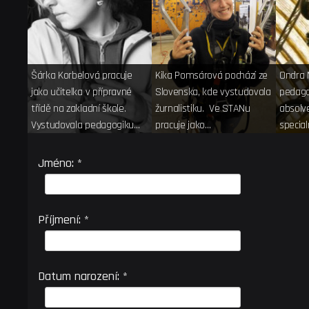
Šárka Korbelová pracuje
Kika Pomsárová pochází ze
Ondra 
jako učitelka v přípravné
Slovenska, kde vystudovala
pedago
třídě na zakladní škole.
žurnalistiku. Ve STANu
absolv
Vystudovala pedagogiku…
pracuje jako…
specia
Březov
Jméno: *
Příjmení: *
Datum narození: *