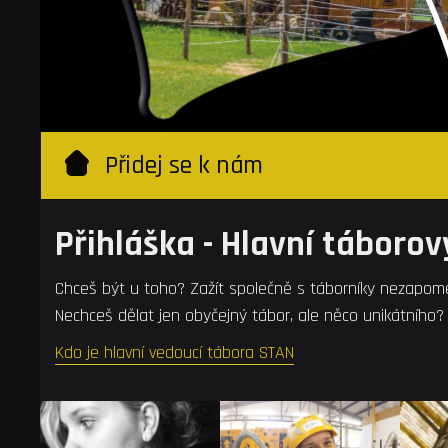
Přidej se k nám
Přihláška - Hlavní táborov
Chceš být u toho? Zažít společně s táborníky nezapome
Nechceš dělat jen obyčejný tábor, ale něco unikátního
Kdo je hlavní vedoucí tábora STAN