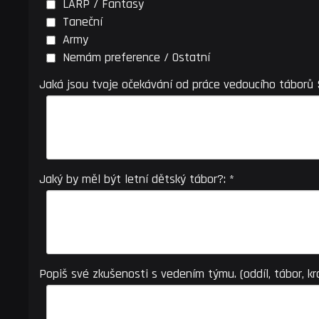
LARP / Fantasy
Taneční
Army
Nemám preference / Ostatní
Jaká jsou tvoje očekávání od práce vedoucího táborů 
Jaký by měl být letní dětský tábor?: *
Popiš své zkušenosti s vedením týmu. (oddíl, tábor, kr